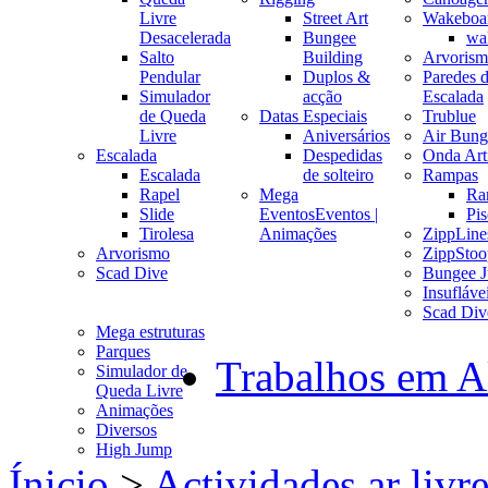
Livre
Street Art
Wakeboa
Desacelerada
Bungee
wa
Salto
Building
Arvoris
Pendular
Duplos &
Paredes 
Simulador
acção
Escalada
de Queda
Datas Especiais
Trublue
Livre
Aniversários
Air Bung
Escalada
Despedidas
Onda Arti
Escalada
de solteiro
Rampas
Rapel
Mega
Ra
Slide
Eventos
Eventos |
Pis
Tirolesa
Animações
ZippLine
Arvorismo
ZippStoo
Scad Dive
Bungee 
Insufláve
Scad Div
Mega estruturas
Parques
Trabalhos em A
Simulador de
Queda Livre
Animações
Diversos
High Jump
Ínicio
>
Actividades ar livr