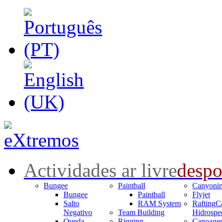
Actividades ar livre
despo
Bungee
Paintball
Canyoni
Bungee
Paintball
Flyjet
Salto
RAM System
Rafting
C
Negativo
Team Building
Hidrospe
Queda
Rigging
Canoage