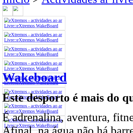
Wakeboard
Este desporto é mais do q
É adrenalina, aventura, fitn
Afinal, na água não há barr