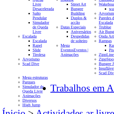
Livre
Street Art
Wakeboa
Desacelerada
Bungee
wa
Salto
Building
Arvoris
Pendular
Duplos &
Paredes 
Simulador
acção
Escalada
de Queda
Datas Especiais
Trublue
Livre
Aniversários
Air Bung
Escalada
Despedidas
Onda Arti
Escalada
de solteiro
Rampas
Rapel
Mega
Ra
Slide
Eventos
Eventos |
Pis
Tirolesa
Animações
ZippLine
Arvorismo
ZippStoo
Scad Dive
Bungee 
Insufláve
Scad Div
Mega estruturas
Parques
Trabalhos em A
Simulador de
Queda Livre
Animações
Diversos
High Jump
Ínicio
>
Actividades ar livr