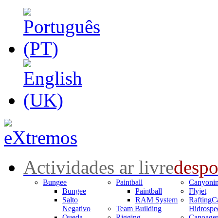
Actividades ar livre
despo
Bungee
Paintball
Canyoni
Bungee
Paintball
Flyjet
Salto
RAM System
Rafting
C
Negativo
Team Building
Hidrospe
Queda
Rigging
Canoage