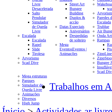
Livre
Street Art
Wakeboa
Desacelerada
Bungee
wa
Salto
Building
Arvoris
Pendular
Duplos &
Paredes 
Simulador
acção
Escalada
de Queda
Datas Especiais
Trublue
Livre
Aniversários
Air Bung
Escalada
Despedidas
Onda Arti
Escalada
de solteiro
Rampas
Rapel
Mega
Ra
Slide
Eventos
Eventos |
Pis
Tirolesa
Animações
ZippLine
Arvorismo
ZippStoo
Scad Dive
Bungee 
Insufláve
Scad Div
Mega estruturas
Parques
Trabalhos em A
Simulador de
Queda Livre
Animações
Diversos
High Jump
Ínicio
>
Actividades ar livr