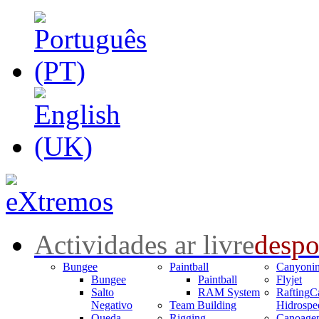
Actividades ar livre
despo
Bungee
Paintball
Canyoni
Bungee
Paintball
Flyjet
Salto
RAM System
Rafting
C
Negativo
Team Building
Hidrospe
Queda
Rigging
Canoage