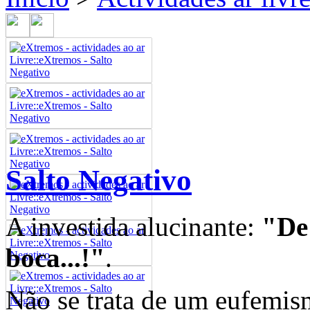
Salto Negativo
A investida alucinante:
"De
boca...!"
.
Não se trata de um eufemism