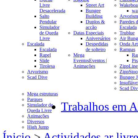
Livre
Street Art
Wakeboa
Desacelerada
Bungee
wa
Salto
Building
Arvoris
Pendular
Duplos &
Paredes 
Simulador
acção
Escalada
de Queda
Datas Especiais
Trublue
Livre
Aniversários
Air Bung
Escalada
Despedidas
Onda Arti
Escalada
de solteiro
Rampas
Rapel
Mega
Ra
Slide
Eventos
Eventos |
Pis
Tirolesa
Animações
ZippLine
Arvorismo
ZippStoo
Scad Dive
Bungee 
Insufláve
Scad Div
Mega estruturas
Parques
Trabalhos em A
Simulador de
Queda Livre
Animações
Diversos
High Jump
Ínicio
>
Actividades ar livr