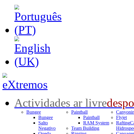
Actividades ar livre
despo
Bungee
Paintball
Canyoni
Bungee
Paintball
Flyjet
Salto
RAM System
Rafting
C
Negativo
Team Building
Hidrospe
Queda
Rigging
Canoage