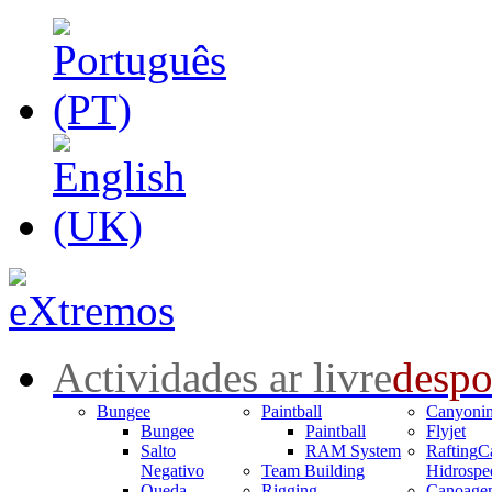
Actividades ar livre
despo
Bungee
Paintball
Canyoni
Bungee
Paintball
Flyjet
Salto
RAM System
Rafting
C
Negativo
Team Building
Hidrospe
Queda
Rigging
Canoage