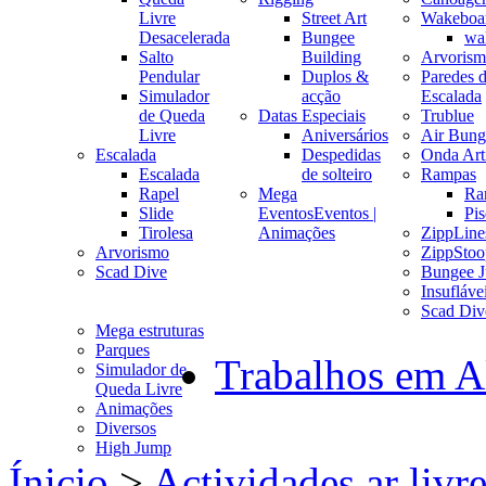
Livre
Street Art
Wakeboa
Desacelerada
Bungee
wa
Salto
Building
Arvoris
Pendular
Duplos &
Paredes 
Simulador
acção
Escalada
de Queda
Datas Especiais
Trublue
Livre
Aniversários
Air Bung
Escalada
Despedidas
Onda Arti
Escalada
de solteiro
Rampas
Rapel
Mega
Ra
Slide
Eventos
Eventos |
Pis
Tirolesa
Animações
ZippLine
Arvorismo
ZippStoo
Scad Dive
Bungee 
Insufláve
Scad Div
Mega estruturas
Parques
Trabalhos em A
Simulador de
Queda Livre
Animações
Diversos
High Jump
Ínicio
>
Actividades ar livr