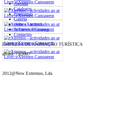
Agenda
Catalogos
Programas
Galeria
clube eXtremos
Recursos Humanos
Contactos
EMPRESA DE ANIMAÇÃO TURÍSTICA
alvará: 73/2007
2012@New Extremos, Lda