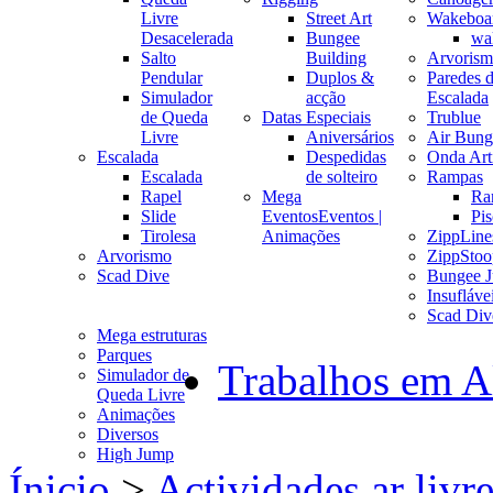
Livre
Street Art
Wakeboa
Desacelerada
Bungee
wa
Salto
Building
Arvoris
Pendular
Duplos &
Paredes 
Simulador
acção
Escalada
de Queda
Datas Especiais
Trublue
Livre
Aniversários
Air Bung
Escalada
Despedidas
Onda Arti
Escalada
de solteiro
Rampas
Rapel
Mega
Ra
Slide
Eventos
Eventos |
Pis
Tirolesa
Animações
ZippLine
Arvorismo
ZippStoo
Scad Dive
Bungee 
Insufláve
Scad Div
Mega estruturas
Parques
Trabalhos em A
Simulador de
Queda Livre
Animações
Diversos
High Jump
Ínicio
>
Actividades ar livr