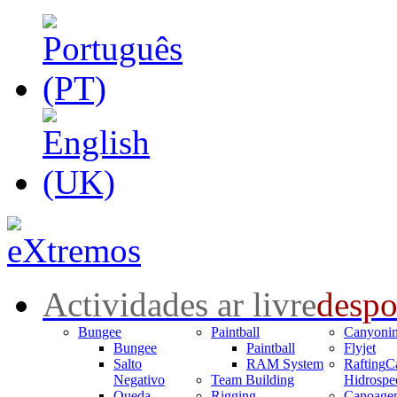
Actividades ar livre
despo
Bungee
Paintball
Canyoni
Bungee
Paintball
Flyjet
Salto
RAM System
Rafting
C
Negativo
Team Building
Hidrospe
Queda
Rigging
Canoage