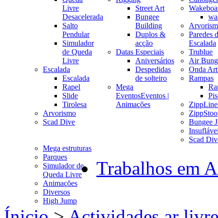
Livre
Street Art
Wakeboa
Desacelerada
Bungee
wa
Salto
Building
Arvoris
Pendular
Duplos &
Paredes 
Simulador
acção
Escalada
de Queda
Datas Especiais
Trublue
Livre
Aniversários
Air Bung
Escalada
Despedidas
Onda Arti
Escalada
de solteiro
Rampas
Rapel
Mega
Ra
Slide
Eventos
Eventos |
Pis
Tirolesa
Animações
ZippLine
Arvorismo
ZippStoo
Scad Dive
Bungee 
Insufláve
Scad Div
Mega estruturas
Parques
Trabalhos em A
Simulador de
Queda Livre
Animações
Diversos
High Jump
Ínicio
>
Actividades ar livr