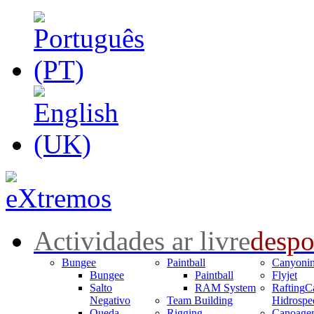
Actividades ar livre
despo
Bungee
Paintball
Canyoni
Bungee
Paintball
Flyjet
Salto
RAM System
Rafting
C
Negativo
Team Building
Hidrospe
Queda
Rigging
Canoage