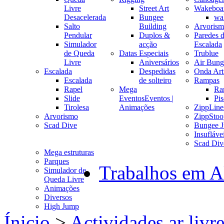
Livre
Street Art
Wakeboa
Desacelerada
Bungee
wa
Salto
Building
Arvoris
Pendular
Duplos &
Paredes 
Simulador
acção
Escalada
de Queda
Datas Especiais
Trublue
Livre
Aniversários
Air Bung
Escalada
Despedidas
Onda Arti
Escalada
de solteiro
Rampas
Rapel
Mega
Ra
Slide
Eventos
Eventos |
Pis
Tirolesa
Animações
ZippLine
Arvorismo
ZippStoo
Scad Dive
Bungee 
Insufláve
Scad Div
Mega estruturas
Parques
Trabalhos em A
Simulador de
Queda Livre
Animações
Diversos
High Jump
Ínicio
>
Actividades ar livr