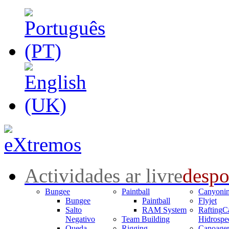
Actividades ar livre
despo
Bungee
Paintball
Canyoni
Bungee
Paintball
Flyjet
Salto
RAM System
Rafting
C
Negativo
Team Building
Hidrospe
Queda
Rigging
Canoage