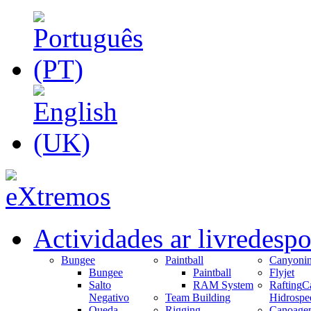
Actividades ar livre
despo
Bungee
Paintball
Canyoni
Bungee
Paintball
Flyjet
Salto
RAM System
Rafting
C
Negativo
Team Building
Hidrospe
Queda
Rigging
Canoage