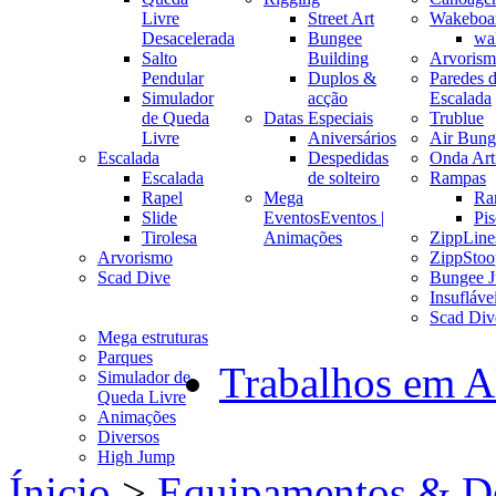
Livre
Street Art
Wakeboa
Desacelerada
Bungee
wa
Salto
Building
Arvoris
Pendular
Duplos &
Paredes 
Simulador
acção
Escalada
de Queda
Datas Especiais
Trublue
Livre
Aniversários
Air Bung
Escalada
Despedidas
Onda Arti
Escalada
de solteiro
Rampas
Rapel
Mega
Ra
Slide
Eventos
Eventos |
Pis
Tirolesa
Animações
ZippLine
Arvorismo
ZippStoo
Scad Dive
Bungee 
Insufláve
Scad Div
Mega estruturas
Parques
Trabalhos em A
Simulador de
Queda Livre
Animações
Diversos
High Jump
Ínicio
>
Equipamentos & D